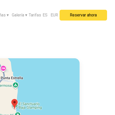
ñas
▾
Galería
▾
Tarifas
ES
EUR
Reservar ahora