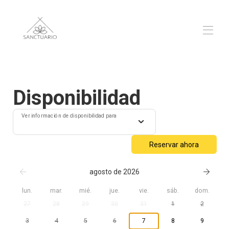
Inicio
Visión general
Disponibilidad
Mapa
▾
Contacto
Ver información de disponibilidad para
Reseñas
▾
Galería
▾
Reservar ahora
Tarifas
agosto de 2026
lun.
mar.
mié.
jue.
vie.
sáb.
dom.
27
28
29
30
31
1
2
3
4
5
6
7
8
9